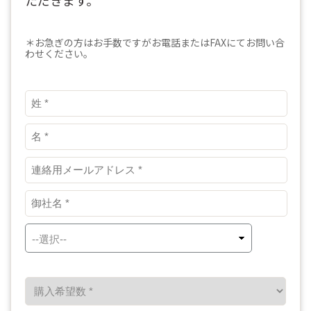
ただきます。
参考記事
子供の安全を守るアプリ
動画編集に使える素材サイト
参考記事
概要
＊お急ぎの方はお手数ですがお電話またはFAXにてお問い合
MobileTrans
わせください。
クリエイティブ系ソフトラインナップ
概要
スマホ間のデータ転送ソフト
PDF変換方法
参考記事
UI/UXデザイン関連
Repairit
動画・写真・ファイル修復ソフト
PDFテンプレート
概要
作図種類一覧
ユーティリティソフトラインナップ
OCR 機能活用
動画系記事
参考記事
画像系記事
概要
写真の復元方法
動画の修復方法