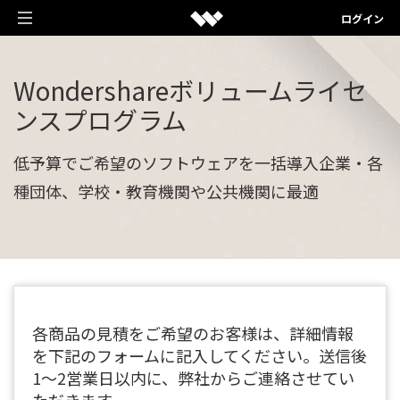
ログイン
動画編集＆変換ソフト
Wondershare
ボリュームライセ
クリエイティブを手助けするソフト
作図＆製図ソフト
ンスプログラム
Filmora
発想を見える化するソフト
PDF編集ソフト
動画編集ソフト
低予算でご希望のソフトウェアを一括導入企業・各
EdrawMax
PDF編集に関するあらゆる問題を解決
ユーティリティソフト
種団体、学校・教育機関や公共機関に最適
UniConverter
ベクタードローソフト
PDFelement
データ復元・バックアップ・見守りアプリ
動画変換ソフト
法人様向け
EdrawMind
PDF編集ソフト
Recoverit
DemoCreator
マインドマップ専門ソフト
ショップ
Document Cloud
データ復元ソフト
画面録画専用ソフト
Mockitt
電子署名とクラウドサービス
サポート
Dr.Fone
各商品の見積をご希望のお客様は、詳細情報
PixCut
UI/UXデザインソフト
を下記のフォームに記入してください。送信後
スマートフォン管理ソフト
画像編集オンラインツール
PDF関連ソフトラインナップ
1～2営業日以内に、弊社からご連絡させてい
作図＆製図ソフトラインナップ
FamiSafe
Filmstock