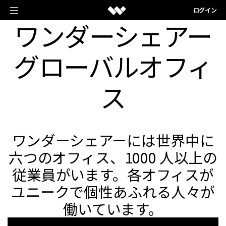
ログイン
ワンダーシェアー
動画編集＆変換ソフト
クリエイティブを手助けするソフト
グローバルオフィ
作図＆製図ソフト
Filmora
発想を見える化するソフト
PDF編集ソフト
動画編集ソフト
ス
EdrawMax
PDF編集に関するあらゆる問題を解決
UniConverter
ユーティリティソフト
ベクタードローソフト
動画変換ソフト
PDFelement
データ復元・バックアップ・見守りアプリ
EdrawMind
AI 関連
PDF編集ソフト
DemoCreator
ワンダーシェアーには世界中に
マインドマップ専門ソフト
Recoverit
AI ソリューション
画面録画専用ソフト
Document Cloud
六つのオフィス、1000 人以上の
法人様向け
データ復元ソフト
電子署名とクラウドサービス
作図＆製図ソフトラインナップ
ソーシャルメディア
Filmstock
従業員がいます。各オフィスが
Dr.Fone
ショップ
動画編集に使える素材サイト
ユニークで個性あふれる人々が
教育
スマートフォン管理ソフト
PDF関連ソフトラインナップ
参考記事
DVD Memory
サポート
働いています。
ビジネス
FamiSafe
DVD作成ソフト
概要
子供の安全を守るアプリ
参考記事