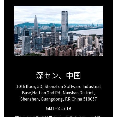
リソース
クリエイティブ系ソフトラインナップ
MobileTrans
概要
UI/UXデザイン関連
スマホ間のデータ転送ソフト
AI ツール
PDF変換方法
作図種類一覧
参考記事
Repairit
AI ニュースルーム
動画・写真・ファイル修復ソフト
概要
PDFテンプレート
ユーティリティソフトラインナップ
動画系記事
OCR 機能活用
画像系記事
参考記事
概要
深セン、中国
写真の復元方法
10th floor, 5D, Shenzhen Software Industrial
Base,Haitian 2nd Rd, Nanshan District,
動画の修復方法
Shenzhen, Guangdong, P.R.China 518057
GMT+8
17:19
スマホ機種変更