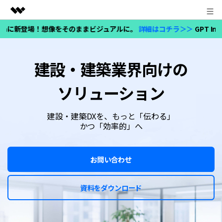
ログイン
に新登場！想像をそのままビジュアルに。
詳細はコチラ＞＞
GPT Image 2
製品
AIGCサービス
法人・教育・パートナー
建設・建築業界向けの
ユーティリティ
概要
企業情報
ソリューション
ソリューション
プラン＆価格
建設・建築DXを、もっと「伝わる」
かつ「効率的」へ
サポート
お問い合わせ
Search
資料をダウンロード