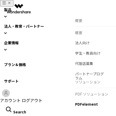
製品
概要
AIGCサービス
docomo・au・
akira
SoftBankスマホ乗
法人・教育・パートナー
り換えのデータ移行
概要
動画編集＆変換
Dec 05,2020 • Filed to:
docom
1 auデータ移行
企業情報
法人向け
Filmora
動画編集ソフト
2 ドコモデータ移行
学生・教員向け
ドコモからドコモ
UniConverter
3 ソフトバンクデータ
動画変換ソフト
代理店募集
プラン＆価格
移行
DVD Memory
DVD作成ソフト
パートナープログ
ドコモも他の代表的な2社に負けない
ラム
DemoCreator
サポート
す。
ソリューション
画面録画ソフト
ドコモ同士で機種変更する場合ですが
Media.io
電話帳は仕事や家庭など様々な面で使
PDF ソリューション
AI動画・画像・音楽ジェネ
アカウント
ログアウト
そこでドコモ同士の電話帳移行をデー
PDFelement
SelfyzAI
します。
AI動画・画像編集アプリ
Search
紹介した方法を元にドコモの電話帳を