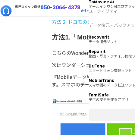
ToMoviee AI
オールインワンAI生成プラ
050-3066-4378
専門スタッフ直通
方法 1. 「Mobileデータ移行」で
ユーティリティ
受付
月~金 10:00-13:00 / 15:00-19:30
方法 2. ドコモのショップで電話帳を
データ復元・バックアッ
方法1.「Mobileデー
Recoverit
データ復元ソフト
Repairit
こちらのWondershareの
Mobileデー
動画・写真・ファイル修復
次はワンダーシェアのMobileデー
Dr.Fone
スマートフォン管理ソフト
『Mobileデータ移行』（Windo
MobileTrans
す。スマホのデータを他のスマホに移
スマホ間のデータ転送ソフ
FamiSafe
子供の安全を守るアプリ