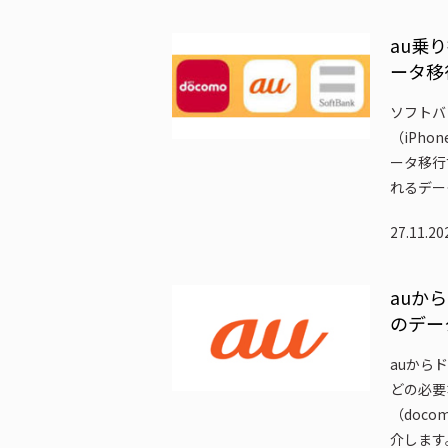
au乗
ータ移
ソフトバン
（iPh
ータ移行
れるデー
27.11.2
auか
のデー
auから
どの必要
（doc
介します