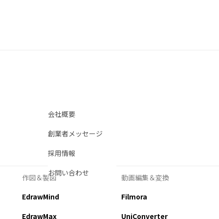
作図＆製図
PDF編集
0
o・au・SoftBankスマホデータ引越
• Proven solutions
EdrawMax
PDFelem
ベクタードローソフト
PDF編集ソ
の機種へと電話帳を移行する方法
EdrawMind
PDFeleme
マインドマップソフト
電子署名と
会社概要
HiPDF
創業者メッセージ
PDF編集オ
くらいサービスや新機種の開発販売に取り組んでおり、頻繁に
採用情報
、一番代表的なデータとして電話帳が挙げられます。
お問い合わせ
用される事が多く、この電話帳だけは機種変更してもしっかり
作図＆製図
動画編集＆変換
レーター
タごと対応するソフトを使用する方法とドコモショップを利用
EdrawMind
Filmora
移行する方法として自分に合っている方法を選択して快適に電
EdrawMax
UniConverter