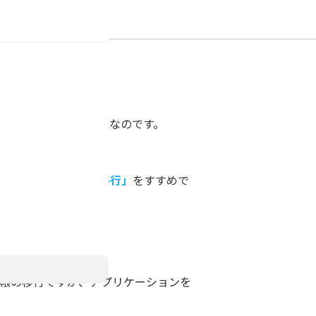
順
帳を移行する事が可能なのです。
ト
「dr.fone - データ移行」
をすすめで
続
の電話帳の移行ですが、アプリケーションを