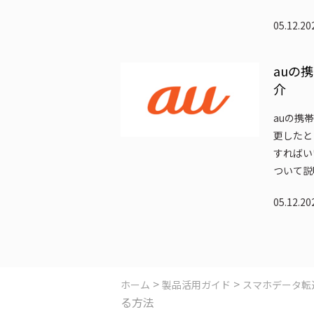
05.12.2
auの
介
auの携帯
更したと
すればい
ついて説
05.12.2
>
>
ホーム
製品活用ガイド
スマホデータ転
る方法