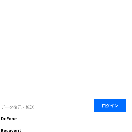
ent
フト
nt Cloud
クラウドサービス
ンラインツール
機種変更されている方が多くなっていま
ログイン
移行したいデータなのです。
データ復元・転送
する方法がありますので、詳しく紹介
Dr.Fone
話帳移行を完了させましょう。
Recoverit