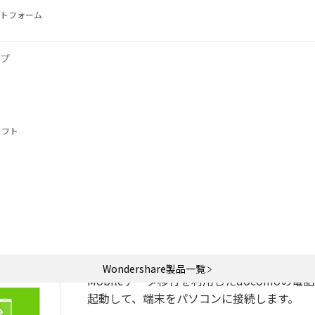
ットフォーム
ドコモからドコモに電話帳を移行する手順
移行
プ
タ移行」でドコモからドコモに電話帳を移行する手
タ移行
（Windows版）
を使用する事でドコモからドコモに電話
ソフト
タ移行でドコモからドコモに電話帳を移行する手順を紹介します。
ws版）は開発終了とアップデート終了になっておるから、代替ソフ
行できます。使用方法がとても簡単です。
ト
ステップ1.docomoのスマホをPCに接
Wondershare製品一覧
Mobileデータ移行を利用したdocomo
起動して、端末をパソコンに接続します。