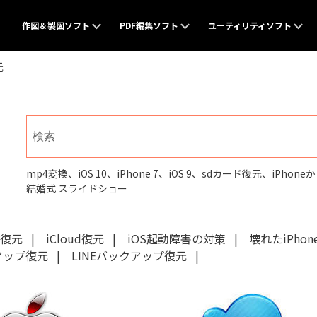
作図＆製図ソフト
PDF編集ソフト
ユーティリティソフト
元
手助けするソフト
発想を見える化するソフト
PDF編集に関するあらゆる問題を解決
参考記事
データ復元・バック
参考記事
EdrawMax
PDFelement
概要
Recoverit
概要
フト
ベクタードローソフト
PDF編集ソフト
データ復元ソ
動画系記事
UI/UX
rter
EdrawMind
Document Cloud
Dr.Fone
mp4変換
、
iOS 10
、
iPhone 7
、
iOS 9
、
sdカード復元
、
iPhone
フト
マインドマップ専門ソフト
電子署名とクラウドサービス
スマートフォ
結婚式 スライドショー
画像系記事
作図種類
ator
Mockitt
FamiSafe
PDF関連ソフトラインナップ
es復元
|
iCloud復元
|
iOS起動障害の対策
|
壊れたiPho
用ソフト
UI/UXデザインソフト
子供の安全を
クアップ復元
|
LINEバックアップ復元
|
MobileTra
作図＆製図ソフトラインナップ
ンラインツール
スマホ間のデ