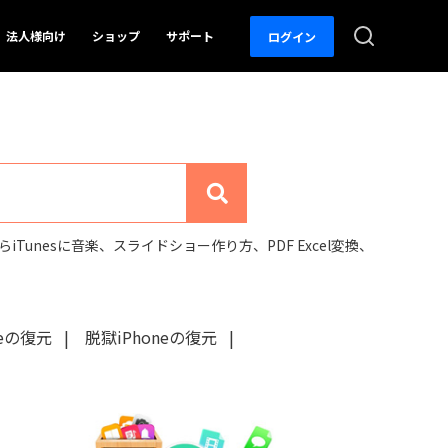
法人様向け
ショップ
サポート
ログイン
アップ・見守りアプリ
参考記事
参考記事
概要
概要
フト
デザイン関連
PDF変換方法
写真の復元方法
からiTunesに音楽
、
スライドショー作り方
、
PDF Excel変換
、
ン管理ソフト
一覧
PDFテンプレート
動画の修復方法
OCR 機能活用
スマホ機種変更
neの復元
|
脱獄iPhoneの復元
|
守るアプリ
ns
iOSアプデ対策
ータ転送ソフト