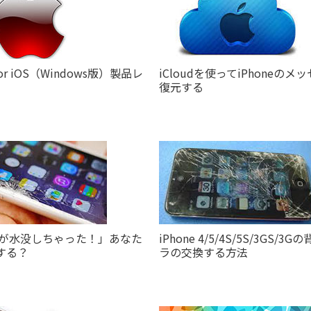
k
Repairit
使える素材サイト
動画・写真・
系ソフトラインナップ
ユーティリティソ
 for iOS（Windows版）製品レ
iCloudを使ってiPhoneのメ
復元する
neが水没しちゃった！」あなた
iPhone 4/5/4S/5S/3GS/3
する？
ラの交換する方法