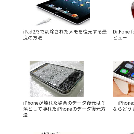
Filmstoc
動画編集に
クリエイティブ
iPad2/3で削除されたメモを復元する最
Dr.Fone
良の方法
ビュー
iPhoneが壊れた場合のデータ復元は？
「iPho
落として壊れたiPhoneのデータ復元方
ならどう
法