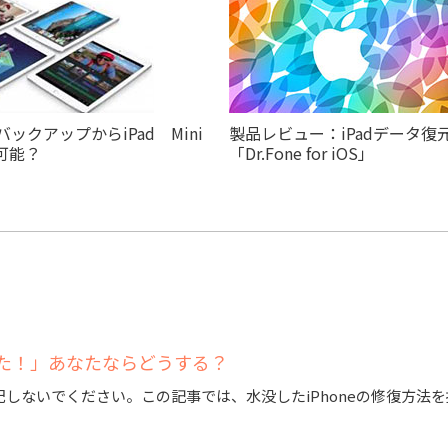
のバックアップからiPad Mini
製品レビュー：iPadデータ復
可能？
「Dr.Fone for iOS」
ゃった！」あなたならどうする？
心配しないでください。この記事では、水没したiPhoneの修復方法