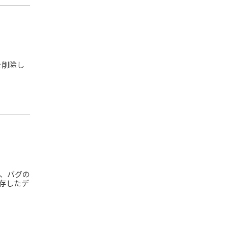
真を削除し
上、バグの
保存したデ