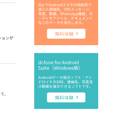
MacでAndroidスマホの誤削除で
消えた連絡先、SMSメッセージ、
写真、動画、WhatsApp履歴、オ
ーディオファイル、ドキュメント
などのデータを復元します。
無料体験
ションが
dr.fone for Android
Suite（Windows版）
Androidデータ復元ソフト：アン
ドロイドのSMS、連絡先、写真及
び動画を復元できるソフトです。
して、
無料体験