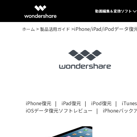
動画編集＆変換ソフト
>
>iPhone/iPad/iPodデータ復
ホーム
製品活用ガイド
クリエイティブを
Filmora
動画編集ソ
UniConve
動画変換ソ
DemoCre
iPhone復元
|
iPad復元
|
iPod復元
|
iTun
画面録画専
iOSデータ復元ソフトレビュー
|
iPhoneバッ
PixCut
画像編集オ