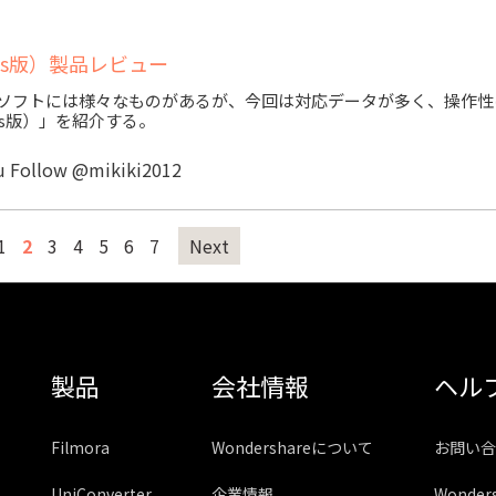
indows版）製品レビュー
元ソフトには様々なものがあるが、今回は対応データが多く、操作性
ndows版）」を紹介する。
u
Follow @mikiki2012
1
2
3
4
5
6
7
Next
製品
会社情報
ヘル
Filmora
Wondershareについて
お問い合
UniConverter
企業情報
Wonde