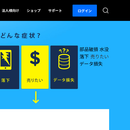
法人様向け
ショップ
サポート
ログイン
ップ・見守りアプリ
参考記事
参考記事
概要
概要
部品破損
水没
フト
落下
売りたい
データ損失
イン関連
PDF変換方法
写真の復元方法
ン管理ソフト
覧
PDFテンプレート
動画の修復方法
OCR 機能活用
スマホ機種変更
守るアプリ
s
iOSアプデ対策
ータ転送ソフト