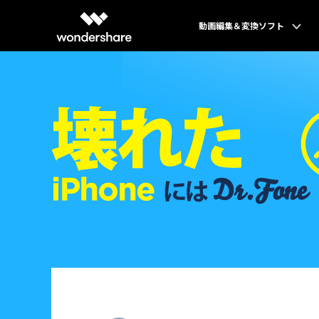
動画編集＆変換ソフト
クリエイティブを手助
Filmora
動画編集ソフト
UniConverte
動画変換ソフト
DemoCreato
画面録画専用ソ
PixCut
画像編集オンラ