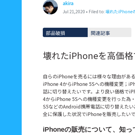
akira
Filmstock
Jul 21,2020 • Filed to:
動画編集に使え
壊れたiPhon
クリエイティブ系ソ
部品破損
関連記事
壊れたiPhoneを高価
自らのiPhoneを売るには様々な理由があ
iPhone 4からiPhone 5Sへの機種
話に切り替えたいです。より良い価格でiP
4からiPhone 5Sへの機種変更を行った為
S5などのAndroid携帯電話に切り替
全に保護した状況でiPhoneを販売した
iPhoneの販売について、知