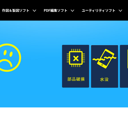
作図＆製図ソフト
PDF編集ソフト
ユーティリティソフト
けするソフト
発想を見える化するソフト
PDF編集に関するあらゆる問題を解決
参考記事
データ復元・バックア
参考記事
EdrawMax
概要
PDFelement
概要
Recoverit
ベクタードローソフト
PDF編集ソフト
データ復元ソ
動画系記事
UI/UXデザ
r
EdrawMind
Document Cloud
Dr.Fone
マインドマップ専門ソフト
電子署名とクラウドサービス
スマートフォ
画像系記事
作図種類一
r
Mockitt
FamiSafe
PDF関連ソフトラインナップ
フト
UI/UXデザインソフト
子供の安全を
MobileTran
作図＆製図ソフトラインナップ
インツール
スマホ間のデ