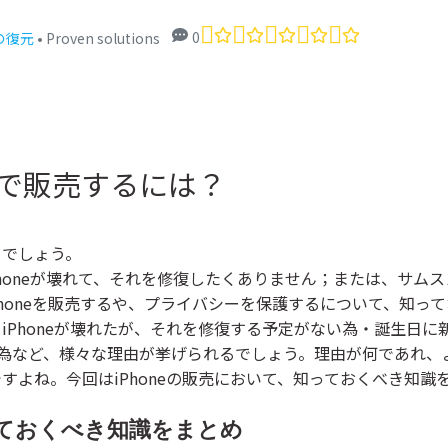
Repairit
0
る素材サイト
eの復元
• Proven solutions
動画・写真・
フトラインナップ
ユーティリティソフ
格で販売するには？
るでしょう。
変更；iPhoneが壊れて、それを修復したくありません；または、サムス
honeを販売するや、プライバシーを保護するについて、知ってお
・iPhoneが壊れたが、それを修復する予定がない為・誕生日に新しい
えたい為など、様々な理由が挙げられるでしょう。理由が何であれ
いですよね。今回はiPhoneの販売において、知っておくべき知
っておくべき知識をまとめ