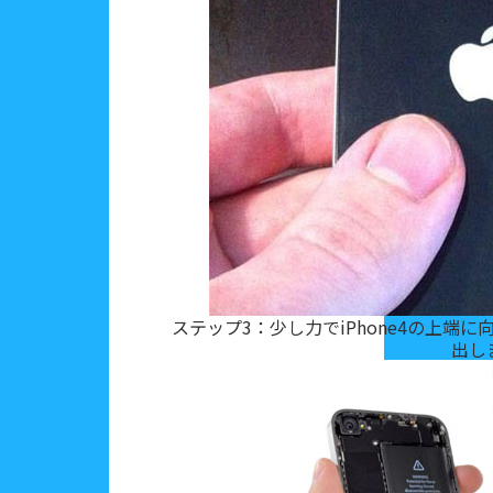
ステップ3：少し力でiPhone4の上端
出し