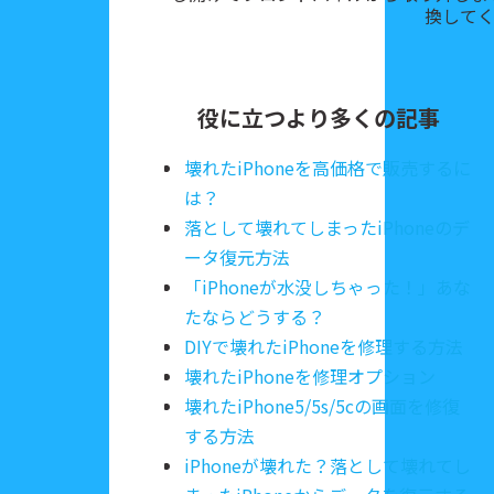
換して
役に立つより多くの記事
壊れたiPhoneを高価格で販売するに
は？
落として壊れてしまったiPhoneのデ
ータ復元方法
「iPhoneが水没しちゃった！」あな
たならどうする？
DIYで壊れたiPhoneを修理する方法
壊れたiPhoneを修理オプション
壊れたiPhone5/5s/5cの画面を修復
する方法
iPhoneが壊れた？落として壊れてし