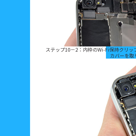
ステップ10－2：内枠のWi-Fi保持クリ
カバーを取