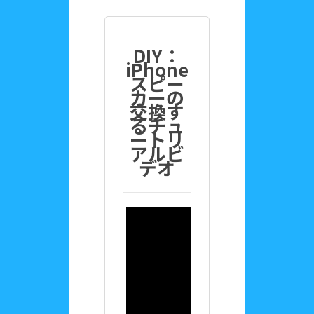
DIY：
iPhone
スピー
カーの
交換す
るチュ
ートリ
アルビ
デオ