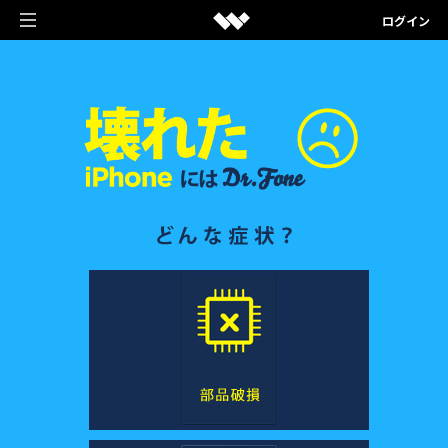
ログイン
動画編集＆変換ソフト
クリエイティブを手助けするソフト
作図＆製図ソフト
Filmora
発想を見える化するソフト
PDF編集ソフト
動画編集ソフト
EdrawMax
PDF編集に関するあらゆる問題を解決
ユーティリティソフト
UniConverter
ベクタードローソフト
PDFelement
データ復元・バックアップ・見守りアプリ
動画変換ソフト
法人様向け
EdrawMind
PDF編集ソフト
Recoverit
DemoCreator
マインドマップ専門ソフト
ショップ
Document Cloud
データ復元ソフト
画面録画専用ソフト
Mockitt
電子署名とクラウドサービス
サポート
Dr.Fone
PixCut
UI/UXデザインソフト
スマートフォン管理ソフト
画像編集オンラインツール
PDF関連ソフトラインナップ
作図＆製図ソフトラインナップ
FamiSafe
Filmstock