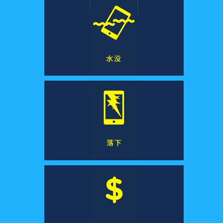
参考記事
子供の安全を守るアプリ
動画編集に使える素材サイト
参考記事
概要
MobileTrans
クリエイティブ系ソフトラインナップ
概要
スマホ間のデータ転送ソフト
PDF変換方法
参考記事
UI/UXデザイン関連
Repairit
動画・写真・ファイル修復ソフト
PDFテンプレート
概要
作図種類一覧
ユーティリティソフトラインナップ
OCR 機能活用
動画系記事
参考記事
画像系記事
概要
写真の復元方法
動画の修復方法