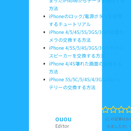
まったiPhoneからデータを復元する
方法
iPhoneのロック/電源ボタンを修理
するチュートリアル
iPhone 4/5/4S/5S/3GS/3Gの背面カ
メラの交換する方法
iPhone 4/5S/5/4S/3GS/3Gイヤホン
スピーカーを交換する方法
iPhone 4/4S壊れた画面の交換する
方法
iPhone 5S/5C/5/4S/4/3GS/3Gバッ
テリーの交換する方法
ouou
(この記事はお
Editor
ちましたか。