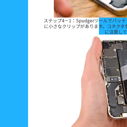
ステップ4－1：Spudgerツールでバ
に小さなクリップがあります。コネクタ
に注意し