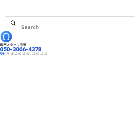
他の動画変換
AVI変換
動画変換ソフトレビュー
Search
音楽変換・MP3変換
専門スタッフ直通
デバイス用の動画変換
050-3066-4378
受付
月~金 10:00-13:00 / 15:00-19:30
動画再生
WMV変換
MPEG変換
MKV変換
DVD変換
FLV変換
MP4変換
VOB変換