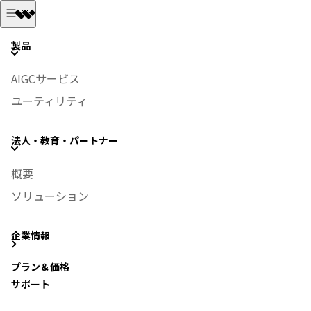
製品
>
How-to
>
>
AIGCサービス
ユーティリティ
法人・教育・パートナー
人気キーワード：
PDF 電子印鑑
Youtube DVD焼く
動画字幕を
概要
追加
iPhone写真復元
Android音楽転送
ソリューション
iPhoneの復元 データ メッセージ 方法をご紹介する
企業情報
プラン＆価格
動画・音楽変換
サポート